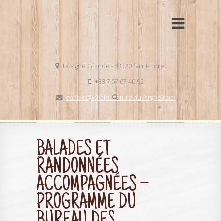
La Vigne Grande - 63320 Saint-Floret
+33 7 67 67 40 92
contact@chalet-nature-auvergne.com
BALADES ET
RANDONNÉES
ACCOMPAGNÉES –
PROGRAMME DU