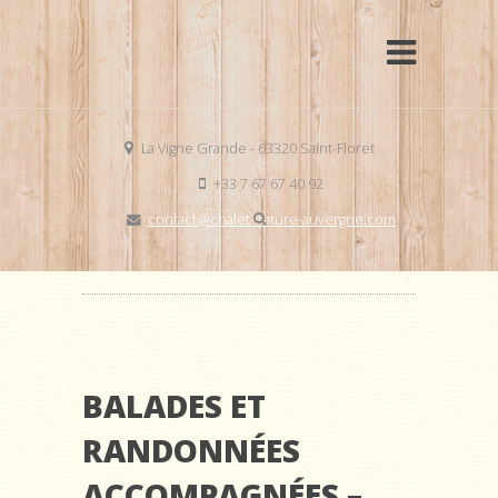
La Vigne Grande - 63320 Saint-Floret
+33 7 67 67 40 92
contact@chalet-nature-auvergne.com
BALADES ET
RANDONNÉES
ACCOMPAGNÉES –