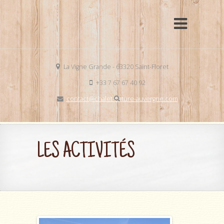
La Vigne Grande - 63320 Saint-Floret
+33 7 67 67 40 92
contact@chalet-nature-auvergne.com
LES ACTIVITÉS