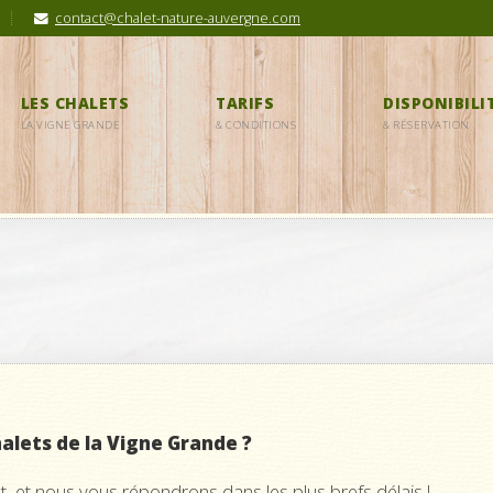
contact@chalet-nature-auvergne.com
LES CHALETS
TARIFS
DISPONIBILI
LA VIGNE GRANDE
& CONDITIONS
& RÉSERVATION
alets de la Vigne Grande ?
, et nous vous répondrons dans les plus brefs délais !