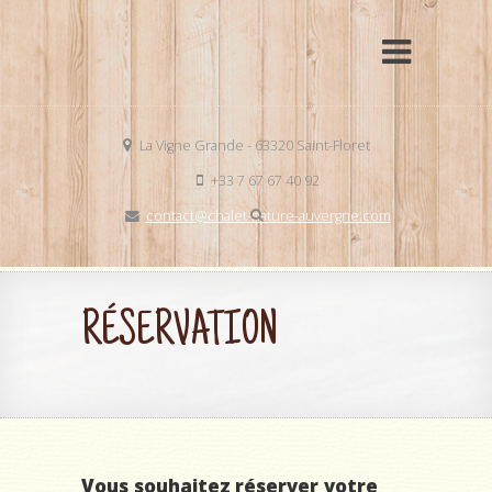
La Vigne Grande - 63320 Saint-Floret
+33 7 67 67 40 92
contact@chalet-nature-auvergne.com
RÉSERVATION
Vous souhaitez réserver votre