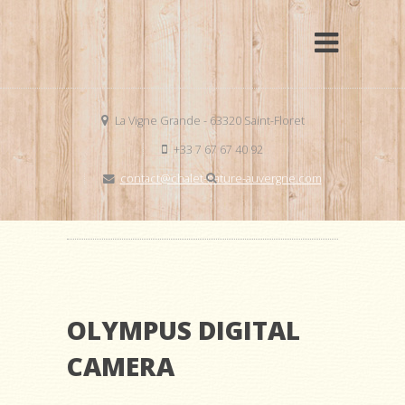
La Vigne Grande - 63320 Saint-Floret
+33 7 67 67 40 92
contact@chalet-nature-auvergne.com
OLYMPUS DIGITAL
CAMERA