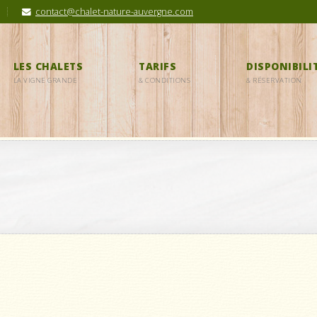
contact@chalet-nature-auvergne.com
LES CHALETS
TARIFS
DISPONIBILI
LA VIGNE GRANDE
& CONDITIONS
& RÉSERVATION