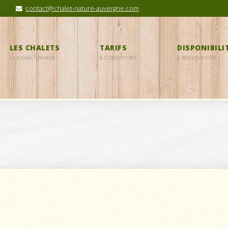
contact@chalet-nature-auvergne.com
LES CHALETS
TARIFS
DISPONIBILI
LA VIGNE GRANDE
& CONDITIONS
& RÉSERVATION