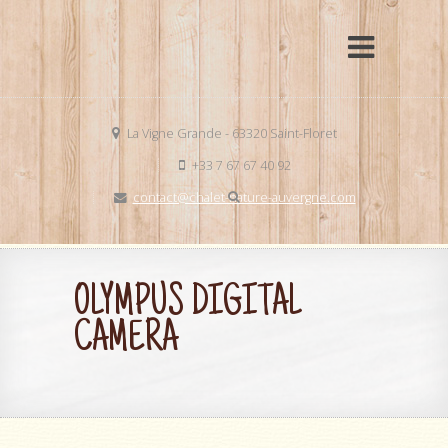
La Vigne Grande - 63320 Saint-Floret
+33 7 67 67 40 92
contact@chalet-nature-auvergne.com
OLYMPUS DIGITAL
CAMERA