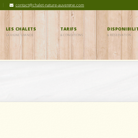
contact@chalet-nature-auvergne.com
LES CHALETS
TARIFS
DISPONIBILI
LA VIGNE GRANDE
& CONDITIONS
& RÉSERVATION